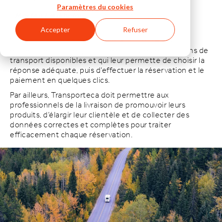
marchandises que de réserver un billet d’avion.»
Paramètres du cookies
Morten Lærkholm
, directeur et fondateur de
Transporteca
Accepter
Refuser
Nous voulons proposer un portail qui offre aux
entreprises un aperçu simple et rapide des solutions de
transport disponibles et qui leur permette de choisir la
réponse adéquate, puis d’effectuer la réservation et le
paiement en quelques clics.
Par ailleurs, Transporteca doit permettre aux
professionnels de la livraison de promouvoir leurs
produits, d’élargir leur clientèle et de collecter des
données correctes et complètes pour traiter
efficacement chaque réservation.