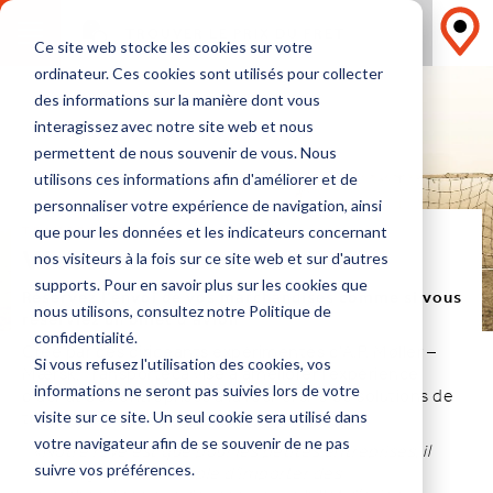
TROUVER LE PRIX DU FRET
Ce site web stocke les cookies sur votre
ordinateur. Ces cookies sont utilisés pour collecter
des informations sur la manière dont vous
interagissez avec notre site web et nous
permettent de nous souvenir de vous. Nous
utilisons ces informations afin d'améliorer et de
personnaliser votre expérience de navigation, ainsi
TRANSPORTECA
que pour les données et les indicateurs concernant
Vision
nos visiteurs à la fois sur ce site web et sur d'autres
supports. Pour en savoir plus sur les cookies que
Réservez l’envoi de vos marchandises comme si vous
nous utilisons, consultez notre Politique de
réserviez un billet d’avion
confidentialité.
Créé par des dirigeants expérimentés d’A.P. Møller –
Si vous refusez l'utilisation des cookies, vos
Mærsk, Transporteca vise à améliorer l’expérience
d’achat des entreprises à la recherche de solutions de
informations ne seront pas suivies lors de votre
transport.
visite sur ce site. Un seul cookie sera utilisé dans
votre navigateur afin de se souvenir de ne pas
«Notre rêve est que pour les petites entreprises, il
soit un jour aussi simple d’importer des
suivre vos préférences.