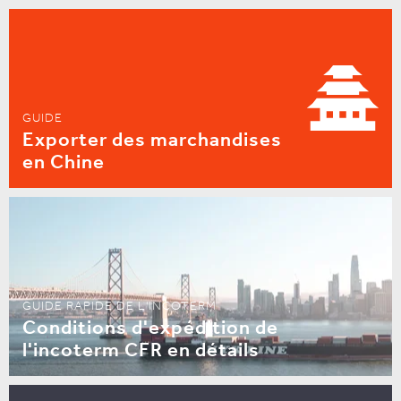
GUIDE
Exporter des marchandises
en Chine
GUIDE RAPIDE DE L'INCOTERM
Conditions d'expédition de
l'incoterm CFR en détails