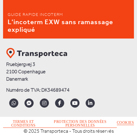
GUIDE RAPIDE INCOTERM
L'incoterm EXW sans ramassage
expliqué
Fruebjergvej 3
2100 Copenhague
Danemark
Numéro de TVA: DK34689474
TERMES ET
PROTECTION DES DONNÉES
COOKIES
CONDITIONS
PERSONNELLES
© 2025 Transporteca - Tous droits réservés