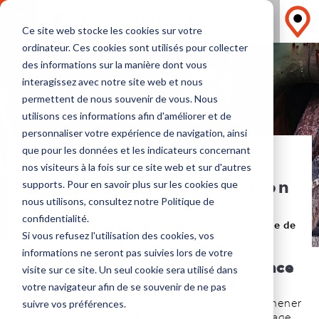
TROUVER LE PRIX DU FRET
Ce site web stocke les cookies sur votre
ordinateur. Ces cookies sont utilisés pour collecter
des informations sur la manière dont vous
interagissez avec notre site web et nous
permettent de nous souvenir de vous. Nous
utilisons ces informations afin d'améliorer et de
personnaliser votre expérience de navigation, ainsi
GUIDE PRATIQUE
que pour les données et les indicateurs concernant
Les conditions
nos visiteurs à la fois sur ce site web et sur d'autres
commerciales d'expédition
supports. Pour en savoir plus sur les cookies que
nous utilisons, consultez notre Politique de
Voici notre guide pratique sur les conditions
confidentialité.
commerciales les plus courantes dans le domaine de
Si vous refusez l'utilisation des cookies, vos
l’expédition à l’international.
informations ne seront pas suivies lors de votre
Les Incoterms : le point de référence
visite sur ce site. Un seul cookie sera utilisé dans
des conditions commerciales
votre navigateur afin de se souvenir de ne pas
Dans le commerce international, la langue peut amener
suivre vos préférences.
certaines complexités. Pour les surmonter, un langage