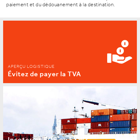
paiement et du dédouanement à la destination.
APERÇU LOGISTIQUE
Évitez de payer la TVA
CHOISIR LE BON SERVICE
Incoterms FOB ou EXW?