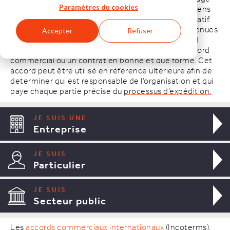
commun à partir du moment où la propriété des biens
Paramètres du cookies
échangés passe du vendeur à l’acheteur est impératif.
Les conditions commerciales devraient être convenues
Accepter
Refuser
entre l’acheteur et le vendeur au début de l’accord
commercial et idéalement transcrites dans un accord
commercial ou un contrat en bonne et due forme. Cet
accord peut être utilisé en référence ultérieure afin de
determiner qui est responsable de l’organisation et qui
paye chaque partie précise du
processus d’expédition.
JE SUIS UNE
Entreprise
JE SUIS
Particulier
JE SUIS
Secteur public
Les
accords commerciaux internationaux
(Incoterms),