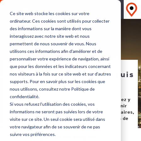
TROUVER LE PRIX DU FRET
Ce site web stocke les cookies sur votre
ordinateur. Ces cookies sont utilisés pour collecter
des informations sur la manière dont vous
interagissez avec notre site web et nous
permettent de nous souvenir de vous. Nous
utilisons ces informations afin d'améliorer et de
personnaliser votre expérience de navigation, ainsi
5 POINTS DONT IL FAUT SE SOUVENIR
que pour les données et les indicateurs concernant
Droits d'importation depuis
nos visiteurs à la fois sur ce site web et sur d'autres
les USA
supports. Pour en savoir plus sur les cookies que
nous utilisons, consultez notre Politique de
Voici une introduction sur la question des droits
confidentialité.
d’importation depuis les États-Unis. Vous pourrez y
Si vous refusez l'utilisation des cookies, vos
trouver les 5 choses les plus importantes à retenir
afin d’éviter les retards et les coûts supplémentaires,
informations ne seront pas suivies lors de votre
pour bien vous préparer en vue de l’importation de
visite sur ce site. Un seul cookie sera utilisé dans
marchandises des États-Unis vers la France.
votre navigateur afin de se souvenir de ne pas
Droit d’importation lors de
suivre vos préférences.