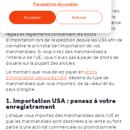
l’expédition depuis les États-Unis
Paramètres du cookies
Le droit d’importation est un montant que vous devez
payer lorsque vous importez des marchandises dans
Accepter
Refuser
l’Union européenne (UE) et, par conséquent, en France.
Il est vraiment important de connaître les bases des
règles et règlements concernant les droits
d’importation lors de l’expédition depuis les USA afin de
connaître le prix total de l’importation de vos
marchandises. Si vous livrez des marchandises à
l’intérieur de l’UE, vous n’avez pas à payer de droits de
douane sur la plupart des articles.
Le montant que vous devez payer en
droits
d’importation depuis les USA
dépend du type de
marchandises que vous importez, de sa valeur et du
pays d’origine.
1. Importation USA : pensez à votre
enregistrement
Lorsque vous importez des marchandises dans l’UE et
que les marchandises sont destinées à la vente ou font
partie d’une activité commerciale ou promotionnelle