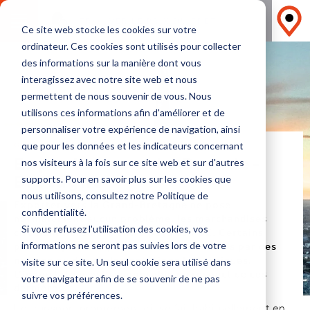
TROUVER LE PRIX DU FRET
Ce site web stocke les cookies sur votre
ordinateur. Ces cookies sont utilisés pour collecter
des informations sur la manière dont vous
interagissez avec notre site web et nous
permettent de nous souvenir de vous. Nous
utilisons ces informations afin d'améliorer et de
personnaliser votre expérience de navigation, ainsi
GUIDE
que pour les données et les indicateurs concernant
Exporter vers la Grande-
nos visiteurs à la fois sur ce site web et sur d'autres
Bretagne
supports. Pour en savoir plus sur les cookies que
nous utilisons, consultez notre Politique de
Exporter vers la Grand-Bretagne ne pose
confidentialité.
normalement aucun problème, les marchandises
Si vous refusez l'utilisation des cookies, vos
circulant librement entre pays de l’UE. Certains
produits peuvent pourtant être concernés par des
informations ne seront pas suivies lors de votre
normes ou des réglementations britanniques.
visite sur ce site. Un seul cookie sera utilisé dans
L’importateur est responsable du respect de ces
votre navigateur afin de se souvenir de ne pas
dernières.
suivre vos préférences.
Le transport proprement dit se fait habituellement en