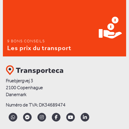
9 BONS CONSEILS
Les prix du transport
Fruebjergvej 3
2100 Copenhague
Danemark
Numéro de TVA: DK34689474