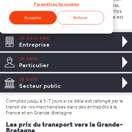
camion ou par bateau. Pour l’envoi en service express,
Paramètres du cookies
les cols empruntent parfois la voie aérienne. Le temps
d’acheminement de la France en Grande-Bretagne est
Accepter
Refuser
de quelques jours.
JE SUIS UNE
Entreprise
JE SUIS
Particulier
JE SUIS
Secteur public
Comptez jusqu´à 5-7 jours si ce délai est rallongé par le
transit de vos marchandises dans des entrepôts à la
France et en Grande-Bretagne.
Les prix du transport vers la Grande-
Bretagne