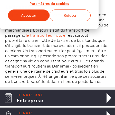
Paramètres du cookies
Le transporteur routier
L’expression « transporteur routier » est habituellement
Accepter
Refuser
utilisée pour désigner une entreprise qui possède une
flotte de véhicules pour le transport de passagers ou de
marchandises. Lorsqu’il s’agit du transport de
passagers,
le transporteur routier
est surtout
propriétaire d’une flotte de taxis et de bus, tandis que
s’il s’agit du transport de marchandises, il possèdera des
camions. Un transporteur routier peut également être
un camionneur qui possède son propre tracteur routier
et gagne sa vie en conduisant pour autrui. Les grands
transporteurs routiers au Danemark possèdent en
général une centaine de tracteurs et trois fois plus de
semi-remorques. À l’étranger, il arrive que ces sociétés
de transport possèdent des milliers de poids-lourds.
JE SUIS UNE
Entreprise
JE SUIS