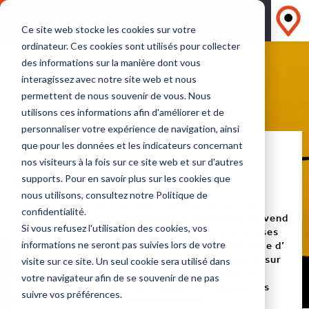
TROUVER LE PRIX DU FRET
Ce site web stocke les cookies sur votre
ordinateur. Ces cookies sont utilisés pour collecter
des informations sur la manière dont vous
interagissez avec notre site web et nous
permettent de nous souvenir de vous. Nous
utilisons ces informations afin d'améliorer et de
personnaliser votre expérience de navigation, ainsi
GUIDE
que pour les données et les indicateurs concernant
Comment choisir un
nos visiteurs à la fois sur ce site web et sur d'autres
transporteur
supports. Pour en savoir plus sur les cookies que
nous utilisons, consultez notre Politique de
Une entreprise de transport est une société qui
confidentialité.
exploite des flottes de moyens de transport ou vend
Si vous refusez l'utilisation des cookies, vos
des prestations complètes. Toutes ces entreprises
sont différentes en taille, structure, culture, type d’
informations ne seront pas suivies lors de votre
organisation et gestion. Consultez nos conseils sur
visite sur ce site. Un seul cookie sera utilisé dans
les differents transporteurs pour vous aider à
votre navigateur afin de se souvenir de ne pas
trouver le transitaire qui convient le mieux à vos
suivre vos préférences.
besoins de transport de merchandise.