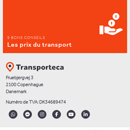
9 BONS CONSEILS
Les prix du transport
Fruebjergvej 3
2100 Copenhague
Danemark
Numéro de TVA: DK34689474