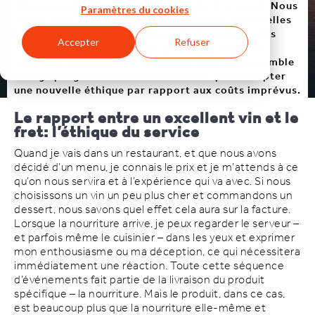
déraisonnable pour le prestataire de transport. Nous
Paramètres du cookies
allons vous indiquer comment éviter les éventuelles
frustrations sur ces changements et sur les coûts
Accepter
Refuser
supplémentaires inhérents, puis vous expliquer
comment l’industrie du transport dans son ensemble
change progressivement de direction pour adopter
une nouvelle éthique par rapport aux coûts imprévus.
Le rapport entre un excellent vin et le
fret: l’éthique du service
Quand je vais dans un restaurant, et que nous avons
décidé d’un menu, je connais le prix et je m’attends à ce
qu’on nous servira et à l’expérience qui va avec. Si nous
choisissons un vin un peu plus cher et commandons un
dessert, nous savons quel effet cela aura sur la facture.
Lorsque la nourriture arrive, je peux regarder le serveur –
et parfois même le cuisinier – dans les yeux et exprimer
mon enthousiasme ou ma déception, ce qui nécessitera
immédiatement une réaction. Toute cette séquence
d’événements fait partie de la livraison du produit
spécifique – la nourriture. Mais le produit, dans ce cas,
est beaucoup plus que la nourriture elle-même et