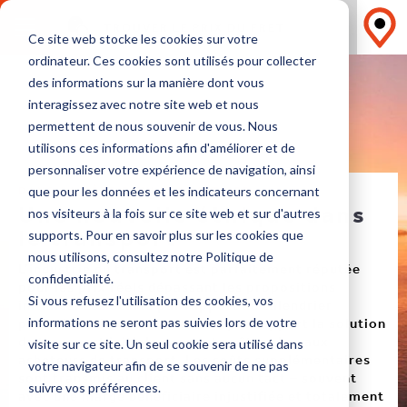
TROUVER LE PRIX DU FRET
Ce site web stocke les cookies sur votre
ordinateur. Ces cookies sont utilisés pour collecter
des informations sur la manière dont vous
interagissez avec notre site web et nous
permettent de nous souvenir de vous. Nous
utilisons ces informations afin d'améliorer et de
personnaliser votre expérience de navigation, ainsi
DANS LA TÊTE D’UN TRANSITAIRE
que pour les données et les indicateurs concernant
Une nouvelle éthique dans
nos visiteurs à la fois sur ce site web et sur d'autres
le transport
supports. Pour en savoir plus sur les cookies que
nous utilisons, consultez notre Politique de
L’industrie du transport est parfaitement réputée
confidentialité.
pour les prix réels dépassant les propositions
Si vous refusez l'utilisation des cookies, vos
initiales. Les écarts par rapport au calendrier
prévisionnel ou les variations par rapport la solution
informations ne seront pas suivies lors de votre
de transport initiale peuvent coûter cher aux
visite sur ce site. Un seul cookie sera utilisé dans
acheteurs de transport. Les coûts supplémentaires
votre navigateur afin de se souvenir de ne pas
sont transmis au client sans aucun tact – souvent
suivre vos préférences.
avec une marge bénéficiaire injustifiée et totalement